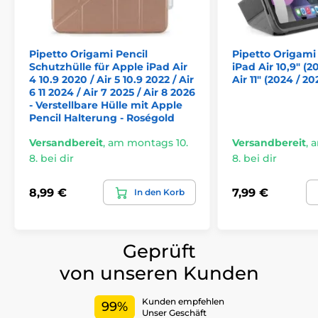
Pipetto Origami Pencil
Pipetto Origami
Schutzhülle für Apple iPad Air
iPad Air 10,9" (2
4 10.9 2020 / Air 5 10.9 2022 / Air
Air 11" (2024 / 20
6 11 2024 / Air 7 2025 / Air 8 2026
- Verstellbare Hülle mit Apple
Pencil Halterung - Roségold
Versandbereit
,
am montags 10.
Versandbereit
,
a
8. bei dir
8. bei dir
8,99 €
7,99 €
In den Korb
Geprüft
von unseren Kunden
Kunden empfehlen
99%
Unser Geschäft