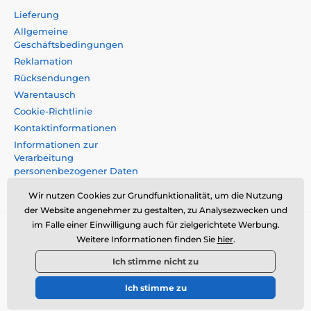
Lieferung
Allgemeine
Geschäftsbedingungen
Reklamation
Rücksendungen
Warentausch
Cookie-Richtlinie
Kontaktinformationen
Informationen zur
Verarbeitung
personenbezogener Daten
Impressum
Wir nutzen Cookies zur Grundfunktionalität, um die Nutzung
der Website angenehmer zu gestalten, zu Analysezwecken und
im Falle einer Einwilligung auch für zielgerichtete Werbung.
Momanio s.r.o., Okružní 361/14, 74718, Píšt',
Weitere Informationen finden Sie
hier
.
Tschechische Republik, VAT: CZ09604707,
Ich stimme nicht zu
info@momanio.at
Ich stimme zu
© 2026 www.momanio.at ⦁ Sie hat einen E-Shop erstellt
SIMPLIA.cz