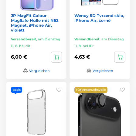
JP MagFit Colour
Wency 5D Tvrzené sklo,
MagSafe Hülle mit N52
iPhone Air, černé
Magnet, iPhone Air,
violett
Versandbereit
,
am Dienstag
Versandbereit
,
am Dienstag
11. 8. bei dir
11. 8. bei dir
6,00 €
4,63 €
Vergleichen
Vergleichen
Basis
Für Anspruchsvolle