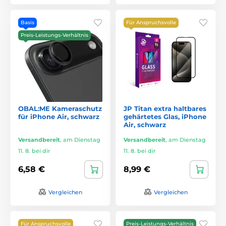
Basis
Für Anspruchsvolle
Preis-Leistungs-Verhältnis
OBAL:ME Kameraschutz
JP Titan extra haltbares
für iPhone Air, schwarz
gehärtetes Glas, iPhone
Air, schwarz
Versandbereit
,
am Dienstag
Versandbereit
,
am Dienstag
11. 8. bei dir
11. 8. bei dir
6,58 €
8,99 €
Vergleichen
Vergleichen
Für Anspruchsvolle
Preis-Leistungs-Verhältnis