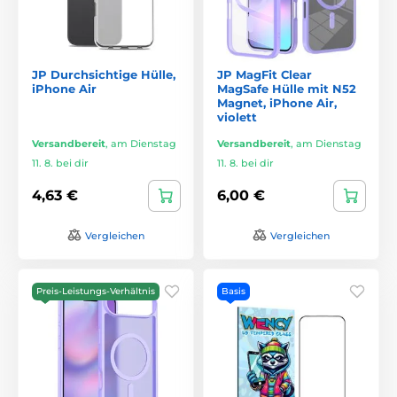
JP Durchsichtige Hülle,
JP MagFit Clear
iPhone Air
MagSafe Hülle mit N52
Magnet, iPhone Air,
violett
Versandbereit
,
am Dienstag
Versandbereit
,
am Dienstag
11. 8. bei dir
11. 8. bei dir
4,63 €
6,00 €
Vergleichen
Vergleichen
Preis-Leistungs-Verhältnis
Basis