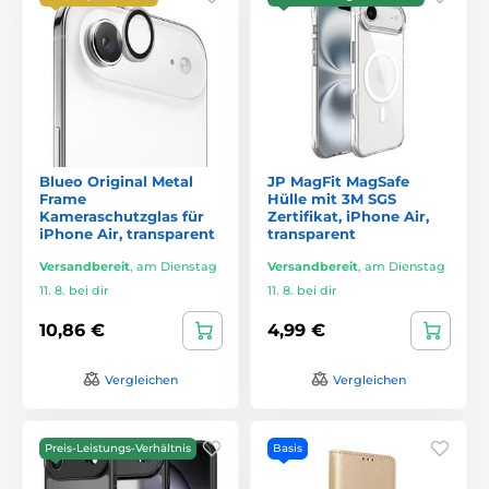
Blueo Original Metal
JP MagFit MagSafe
Frame
Hülle mit 3M SGS
Kameraschutzglas für
Zertifikat, iPhone Air,
iPhone Air, transparent
transparent
Versandbereit
,
am Dienstag
Versandbereit
,
am Dienstag
11. 8. bei dir
11. 8. bei dir
10,86 €
4,99 €
Vergleichen
Vergleichen
Preis-Leistungs-Verhältnis
Basis