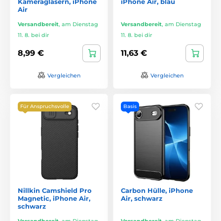
Kameragläsern, iPhone
iPhone Air, blau
Air
Versandbereit
,
am Dienstag
Versandbereit
,
am Dienstag
11. 8. bei dir
11. 8. bei dir
8,99 €
11,63 €
Vergleichen
Vergleichen
Für Anspruchsvolle
Basis
Nillkin Camshield Pro
Carbon Hülle, iPhone
Magnetic, iPhone Air,
Air, schwarz
schwarz
Versandbereit
,
am Dienstag
Versandbereit
,
am Dienstag