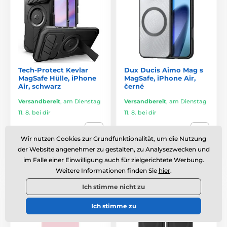
Tech-Protect Kevlar
Dux Ducis Aimo Mag s
MagSafe Hülle, iPhone
MagSafe, iPhone Air,
Air, schwarz
černé
Versandbereit
,
am Dienstag
Versandbereit
,
am Dienstag
11. 8. bei dir
11. 8. bei dir
23,31 €
17,69 €
Wir nutzen Cookies zur Grundfunktionalität, um die Nutzung
der Website angenehmer zu gestalten, zu Analysezwecken und
Vergleichen
Vergleichen
im Falle einer Einwilligung auch für zielgerichtete Werbung.
Weitere Informationen finden Sie
hier
.
Preis-Leistungs-Verhältnis
Kostenloser Transport
Ich stimme nicht zu
Für Anspruchsvolle
Ich stimme zu