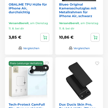
OBAL:ME TPU Hülle für
Blueo Original
iPhone Air,
Kameraschutzglas mit
durchsichtig
Metallrahmen für
iPhone Air, schwarz
Versandbereit
,
am Dienstag
Versandbereit
,
am Dienstag
11. 8. bei dir
11. 8. bei dir
3,85 €
10,86 €
Vergleichen
Vergleichen
Preis-Leistungs-Verhältnis
Tech-Protect CamFull
Dux Ducis Skin Pro,