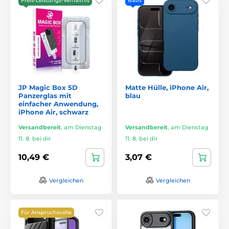
Preis-Leistungs-Verhältnis
Basis
JP Magic Box 5D
Matte Hülle, iPhone Air,
Panzerglas mit
blau
einfacher Anwendung,
iPhone Air, schwarz
Versandbereit
,
am Dienstag
Versandbereit
,
am Dienstag
11. 8. bei dir
11. 8. bei dir
10,49 €
3,07 €
Vergleichen
Vergleichen
Für Anspruchsvolle