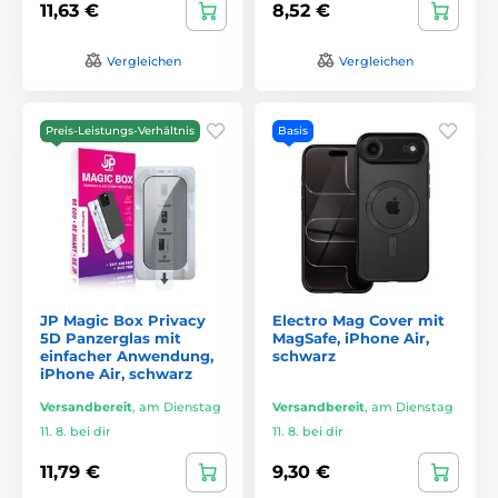
11,63 €
8,52 €
Vergleichen
Vergleichen
Preis-Leistungs-Verhältnis
Basis
JP Magic Box Privacy
Electro Mag Cover mit
5D Panzerglas mit
MagSafe, iPhone Air,
einfacher Anwendung,
schwarz
iPhone Air, schwarz
Versandbereit
,
am Dienstag
Versandbereit
,
am Dienstag
11. 8. bei dir
11. 8. bei dir
11,79 €
9,30 €