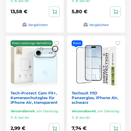
11. 8. bei dir
11. 8. bei dir
13,58 €
5,80 €
Vergleichen
Vergleichen
Preis-Leistungs-Verhältnis
Basis
Tech-Protect Cam Fit+,
Techsuit 111D
Kameraschutzglas für
Panzerglas, iPhone Air,
iPhone Air, transparent
schwarz
Versandbereit
,
am Dienstag
Versandbereit
,
am Dienstag
11. 8. bei dir
11. 8. bei dir
2,99 €
7,74 €