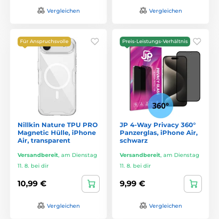
Vergleichen
Vergleichen
Für Anspruchsvolle
Preis-Leistungs-Verhältnis
Nillkin Nature TPU PRO
JP 4-Way Privacy 360°
Magnetic Hülle, iPhone
Panzerglas, iPhone Air,
Air, transparent
schwarz
Versandbereit
,
am Dienstag
Versandbereit
,
am Dienstag
11. 8. bei dir
11. 8. bei dir
10,99 €
9,99 €
Vergleichen
Vergleichen