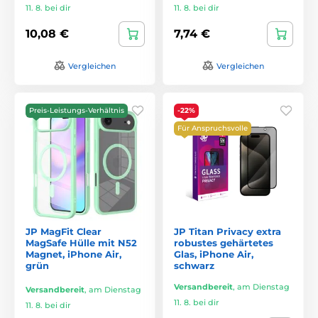
11. 8. bei dir
11. 8. bei dir
10,08 €
7,74 €
Vergleichen
Vergleichen
Preis-Leistungs-Verhältnis
-22%
Für Anspruchsvolle
JP MagFit Clear
JP Titan Privacy extra
MagSafe Hülle mit N52
robustes gehärtetes
Magnet, iPhone Air,
Glas, iPhone Air,
grün
schwarz
Versandbereit
,
am Dienstag
Versandbereit
,
am Dienstag
11. 8. bei dir
11. 8. bei dir