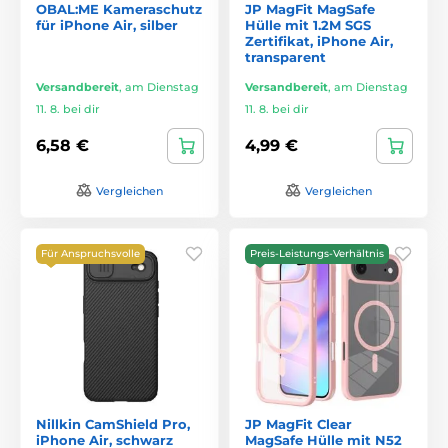
OBAL:ME Kameraschutz
JP MagFit MagSafe
für iPhone Air, silber
Hülle mit 1.2M SGS
Zertifikat, iPhone Air,
transparent
Versandbereit
,
am Dienstag
Versandbereit
,
am Dienstag
11. 8. bei dir
11. 8. bei dir
6,58 €
4,99 €
Vergleichen
Vergleichen
Für Anspruchsvolle
Preis-Leistungs-Verhältnis
Nillkin CamShield Pro,
JP MagFit Clear
iPhone Air, schwarz
MagSafe Hülle mit N52