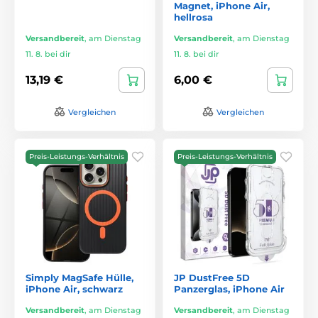
Magnet, iPhone Air,
hellrosa
Versandbereit
,
am Dienstag
Versandbereit
,
am Dienstag
11. 8. bei dir
11. 8. bei dir
13,19 €
6,00 €
Vergleichen
Vergleichen
Preis-Leistungs-Verhältnis
Preis-Leistungs-Verhältnis
Simply MagSafe Hülle,
JP DustFree 5D
iPhone Air, schwarz
Panzerglas, iPhone Air
Versandbereit
,
am Dienstag
Versandbereit
,
am Dienstag