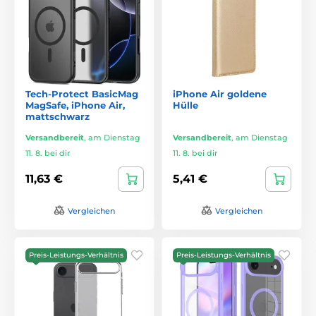
Tech-Protect BasicMag
iPhone Air goldene
MagSafe, iPhone Air,
Hülle
mattschwarz
Versandbereit
,
am Dienstag
Versandbereit
,
am Dienstag
11. 8. bei dir
11. 8. bei dir
11,63 €
5,41 €
Vergleichen
Vergleichen
Preis-Leistungs-Verhältnis
Preis-Leistungs-Verhältnis