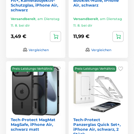
Fit+, Kameraobjektiv-
Booklet-Hülle, iPhone
Schutzglas, iPhone Air,
Air, schwarz
schwarz
Versandbereit
,
am Dienstag
Versandbereit
,
am Dienstag
11. 8. bei dir
11. 8. bei dir
3,49 €
11,99 €
Vergleichen
Vergleichen
Preis-Leistungs-Verhältnis
Preis-Leistungs-Verhältnis
Tech-Protect MagMat
Tech-Protect
MagSafe, iPhone Air,
Panzerglas Quick Set+,
schwarz matt
iPhone Air, schwarz, 2
Stück