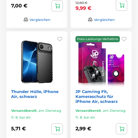
12,80 €
7,00 €
9,99 €
Vergleichen
Vergleichen
Preis-Leistungs-Verhältnis
Thunder Hülle, iPhone
JP Camring Fit,
Air, schwarz
Kameraschutz für
iPhone Air, schwarz
Versandbereit
,
am Dienstag
Versandbereit
,
am Dienstag
11. 8. bei dir
11. 8. bei dir
5,71 €
2,99 €