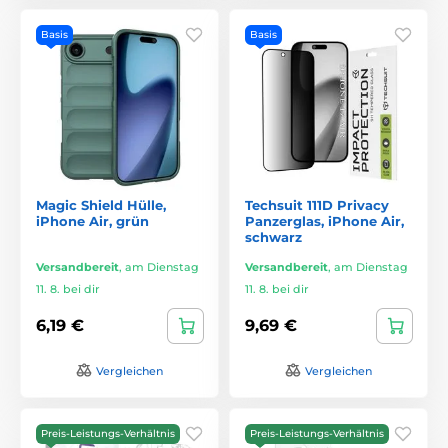
Basis
Basis
Magic Shield Hülle,
Techsuit 111D Privacy
iPhone Air, grün
Panzerglas, iPhone Air,
schwarz
Versandbereit
,
am Dienstag
Versandbereit
,
am Dienstag
11. 8. bei dir
11. 8. bei dir
6,19 €
9,69 €
Vergleichen
Vergleichen
Preis-Leistungs-Verhältnis
Preis-Leistungs-Verhältnis