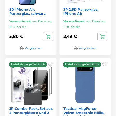
5D iPhone Air,
JP 2,5D Panzerglas,
Panzerglas, schwarz
iPhone Air
Versandbereit
,
am Dienstag
Versandbereit
,
am Dienstag
11. 8. bei dir
11. 8. bei dir
5,80 €
2,49 €
Vergleichen
Vergleichen
Preis-Leistungs-Verhältnis
Preis-Leistungs-Verhältnis
JP Combo Pack, Set aus
Tactical MagForce
2 Panzergläsern und 2
Velvet Smoothie Hülle,