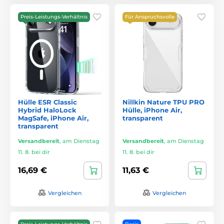
Preis-Leistungs-Verhältnis
Für Anspruchsvolle
Hülle ESR Classic
Nillkin Nature TPU PRO
Hybrid HaloLock
Hülle, iPhone Air,
MagSafe, iPhone Air,
transparent
transparent
Versandbereit
,
am Dienstag
Versandbereit
,
am Dienstag
11. 8. bei dir
11. 8. bei dir
16,69 €
11,63 €
Vergleichen
Vergleichen