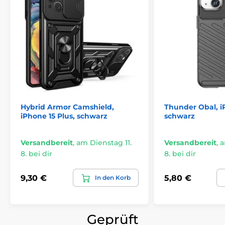
Hybrid Armor Camshield,
Thunder Obal, iP
iPhone 15 Plus, schwarz
schwarz
Versandbereit
,
am Dienstag 11.
Versandbereit
,
a
8. bei dir
8. bei dir
9,30 €
5,80 €
In den Korb
Geprüft