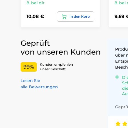
8. bei dir
8. bei 
10,08 €
9,69 
In den Korb
Geprüft
Produk
von unseren Kunden
über 
Entsp
Kunden empfehlen
99%
Besch
Unser Geschäft
Di
Lesen Sie
Sc
alle Bewertungen
di
Au
Geprüf