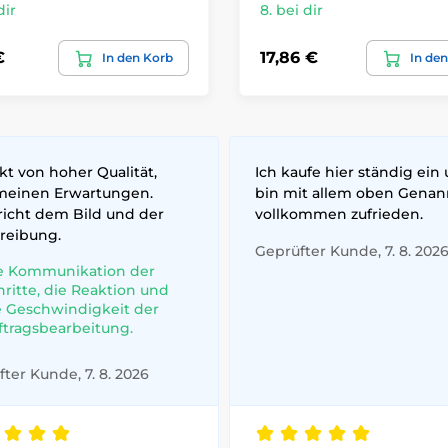
dir
8. bei dir
€
17,86 €
In den Korb
In de
t von hoher Qualität,
Ich kaufe hier ständig ein
meinen Erwartungen.
bin mit allem oben Gena
richt dem Bild und der
vollkommen zufrieden.
reibung.
Geprüfter Kunde, 7. 8. 202
e Kommunikation der
hritte, die Reaktion und
e Geschwindigkeit der
ftragsbearbeitung.
ter Kunde, 7. 8. 2026