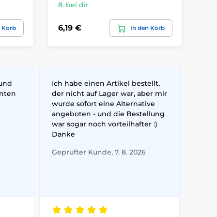
8. bei dir
8. 
6,19 €
9,
n Korb
In den Korb
 und
Ich habe einen Artikel bestellt,
nnten
der nicht auf Lager war, aber mir
wurde sofort eine Alternative
angeboten - und die Bestellung
6
war sogar noch vorteilhafter :)
Danke
Geprüfter Kunde, 7. 8. 2026