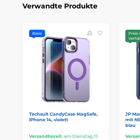
Verwandte Produkte
Basis
Preis-
Verhäl
Techsuit CandyCase MagSafe,
JP Mag
iPhone 14, violett
mit N5
blau
Versandbereit
,
am Dienstag 11.
Versa