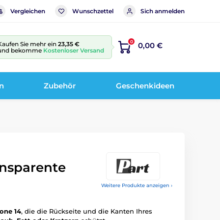
Vergleichen
Wunschzettel
Sich anmelden
0
Kaufen Sie mehr ein
23,35 €
0,00 €
und bekomme
Kostenloser Versand
n
Zubehör
Geschenkideen
ansparente
Weitere Produkte anzeigen ›
hone 14
, die die Rückseite und die Kanten Ihres