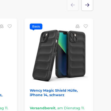
Basis
P
V
Wency Magic Shield Hülle,
JP
e,
iPhone 14, schwarz
mi
He
g 11.
Versandbereit
,
am Dienstag 11.
Ve