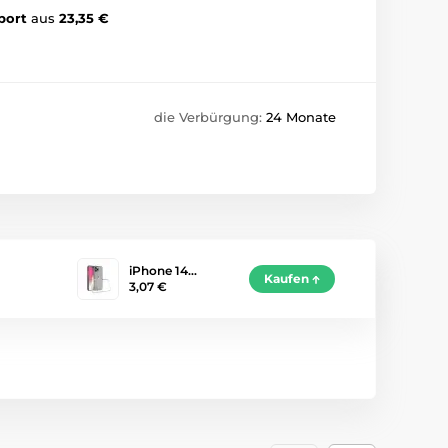
port
aus
23,35 €
die Verbürgung:
24 Monate
iPhone 14…
Kaufen
3,07 €