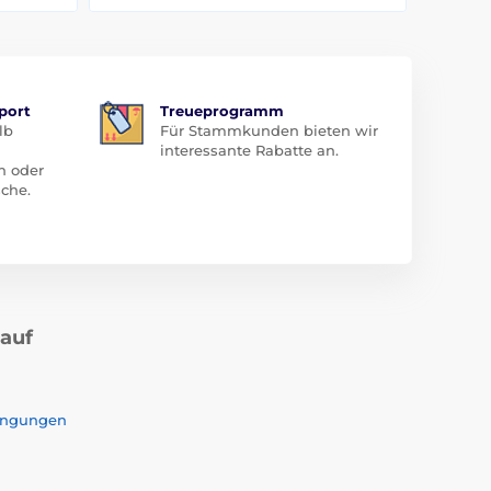
port
Treueprogramm
lb
Für Stammkunden bieten wir
interessante Rabatte an.
n oder
che.
kauf
ingungen