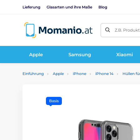
Lieferung
Glasarten und ihre Maße
Blog
Z.B. Produk
Apple
Samsung
Xiaomi
Einführung
Apple
iPhone
iPhone 14
Hüllen fü
Basis