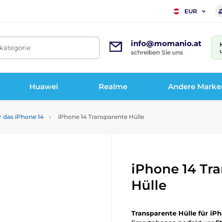
EUR
info@momanio.at
tkategorie
schreiben Sie uns
Huawei
Realme
Andere Marke
r das iPhone 14
iPhone 14 Transparente Hülle
iPhone 14 Tr
Hülle
Transparente Hülle für iP