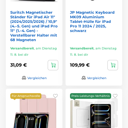
Suritch Magnetischer
JP Magnetic Keyboard
Ständer für iPad Air 11″
MK09 Aluminium
(2024/2025/2026) / 10,9″
Tablet-Hülle für iPad
(4.–5. Gen) und iPad Pro
Pro 11 2024 / 2025,
11″ (1.–4. Gen) -
schwarz
Verstellbarer Halter mit
68 Magneten
Versandbereit
,
am Dienstag
Versandbereit
,
am Dienstag
11. 8. bei dir
11. 8. bei dir
31,09 €
109,99 €
Vergleichen
Vergleichen
Für Anspruchsvolle
Preis-Leistungs-Verhältnis