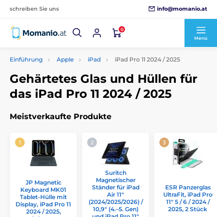
info@momanio.at
schreiben Sie uns
0
Menü
Einführung
Apple
iPad
iPad Pro 11 2024 / 2025
Gehärtetes Glas und Hüllen für
das iPad Pro 11 2024 / 2025
Meistverkaufte Produkte
Suritch
Magnetischer
JP Magnetic
Ständer für iPad
ESR Panzerglas
Keyboard MK01
Air 11″
UltraFit, iPad Pro
Tablet-Hülle mit
(2024/2025/2026) /
11" 5 / 6 / 2024 /
Display, iPad Pro 11
10,9″ (4.–5. Gen)
2025, 2 Stück
2024 / 2025,
und iPad Pro 11″