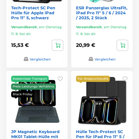
Tech-Protect SC Pen
ESR Panzerglas UltraFit,
Hülle für Apple iPad
iPad Pro 11" 5 / 6 / 2024
Pro 11" 5, schwarz
/ 2025, 2 Stück
Versandbereit
,
am Dienstag
Versandbereit
,
am Dienstag
11. 8. bei dir
11. 8. bei dir
15,53 €
20,99 €
Vergleichen
Vergleichen
Kostenloser Transport
Für Anspruchsvolle
Preis-Leistungs-Verhältnis
Black Friday
JP Magnetic Keyboard
Hülle Tech-Protect SC
MK01 Tablet-Hülle mit
Pen für iPad Pro 11" 5 /