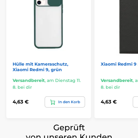
Hülle mit Kameraschutz,
Xiaomi Redmi 9 
Xiaomi Redmi 9, grün
Versandbereit
,
am Dienstag 11.
Versandbereit
,
a
8. bei dir
8. bei dir
4,63 €
4,63 €
In den Korb
Geprüft
von unseren Kunden