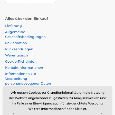
Alles über den Einkauf
Lieferung
Allgemeine
Geschäftsbedingungen
Reklamation
Rücksendungen
Warentausch
Cookie-Richtlinie
Kontaktinformationen
Informationen zur
Verarbeitung
personenbezogener Daten
Impressum
Wir nutzen Cookies zur Grundfunktionalität, um die Nutzung
der Website angenehmer zu gestalten, zu Analysezwecken und
im Falle einer Einwilligung auch für zielgerichtete Werbung.
Momanio s.r.o., Okružní 361/14, 74718, Píšt',
Weitere Informationen finden Sie
hier
.
Tschechische Republik, VAT: CZ09604707,