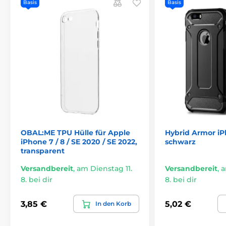
Basis
Basis
OBAL:ME TPU Hülle für Apple
Hybrid Armor iP
iPhone 7 / 8 / SE 2020 / SE 2022,
schwarz
transparent
Versandbereit
,
am Dienstag 11.
Versandbereit
,
a
8. bei dir
8. bei dir
3,85 €
5,02 €
In den Korb