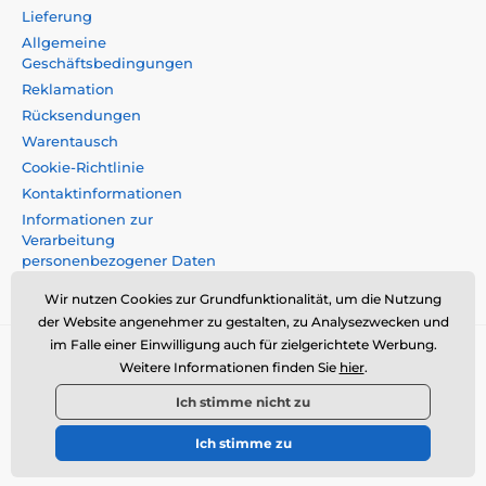
Lieferung
Allgemeine
Geschäftsbedingungen
Reklamation
Rücksendungen
Warentausch
Cookie-Richtlinie
Kontaktinformationen
Informationen zur
Verarbeitung
personenbezogener Daten
Impressum
Wir nutzen Cookies zur Grundfunktionalität, um die Nutzung
der Website angenehmer zu gestalten, zu Analysezwecken und
im Falle einer Einwilligung auch für zielgerichtete Werbung.
Momanio s.r.o., Okružní 361/14, 74718, Píšt',
Weitere Informationen finden Sie
hier
.
Tschechische Republik, VAT: CZ09604707,
Ich stimme nicht zu
info@momanio.at
Ich stimme zu
© 2026 www.momanio.at ⦁ Sie hat einen E-Shop erstellt
SIMPLIA.cz