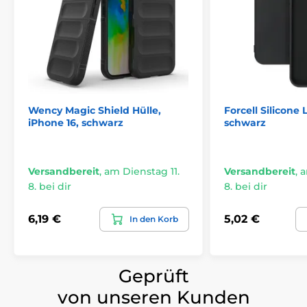
Wency Magic Shield Hülle,
Forcell Silicone 
iPhone 16, schwarz
schwarz
Versandbereit
,
am Dienstag 11.
Versandbereit
,
a
8. bei dir
8. bei dir
6,19 €
5,02 €
In den Korb
Geprüft
von unseren Kunden