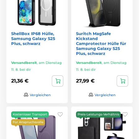
ShellBox IP68 Hülle,
Suritch MagSafe
Samsung Galaxy S25
Kickstand
Plus, schwarz
Camprotector Hülle für
Samsung Galaxy S25
Plus, schwarz
Versandbereit
,
am Dienstag
Versandbereit
,
am Dienstag
11. 8. bei dir
11. 8. bei dir
21,36 €
27,99 €
Vergleichen
Vergleichen
Kostenloser Transport
Preis-Leistungs-Verhältnis
Für Anspruchsvolle