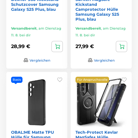
Schutzcover Samsung
Kickstand
Galaxy S25 Plus, blau
Camprotector Hülle
Samsung Galaxy S25
Plus, blau
Versandbereit
,
am Dienstag
Versandbereit
,
am Dienstag
11. 8. bei dir
11. 8. bei dir
28,99 €
27,99 €
Vergleichen
Vergleichen
Basis
Für Anspruchsvolle
OBAL:ME Matte TPU
Tech-Protect Kevlar
Hülle für Samsung
MagSafe+ Hülle,