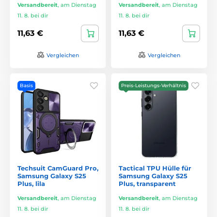
Versandbereit
,
am Dienstag
Versandbereit
,
am Dienstag
11. 8. bei dir
11. 8. bei dir
11,63 €
11,63 €
Vergleichen
Vergleichen
Basis
Preis-Leistungs-Verhältnis
Techsuit CamGuard Pro,
Tactical TPU Hülle für
Samsung Galaxy S25
Samsung Galaxy S25
Plus, lila
Plus, transparent
Versandbereit
,
am Dienstag
Versandbereit
,
am Dienstag
11. 8. bei dir
11. 8. bei dir