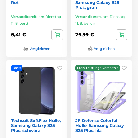
Rot
Samsung Galaxy S25
Plus, grün
Versandbereit
,
am Dienstag
Versandbereit
,
am Dienstag
11. 8. bei dir
11. 8. bei dir
5,41 €
26,99 €
Vergleichen
Vergleichen
Basis
Preis-Leistungs-Verhältnis
Techsuit SoftFlex Hülle,
JP Defense Colorful
Samsung Galaxy S25
Hülle, Samsung Galaxy
Plus, schwarz
S25 Plus, lila