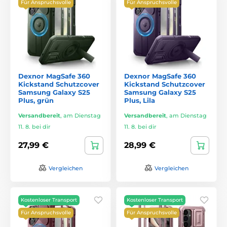
Für Anspruchsvolle
Für Anspruchsvolle
Dexnor MagSafe 360
Dexnor MagSafe 360
Kickstand Schutzcover
Kickstand Schutzcover
Samsung Galaxy S25
Samsung Galaxy S25
Plus, grün
Plus, Lila
Versandbereit
,
am Dienstag
Versandbereit
,
am Dienstag
11. 8. bei dir
11. 8. bei dir
27,99 €
28,99 €
Vergleichen
Vergleichen
Kostenloser Transport
Kostenloser Transport
Für Anspruchsvolle
Für Anspruchsvolle