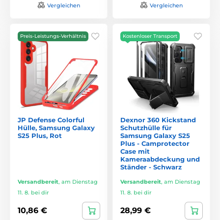
Vergleichen
Vergleichen
Preis-Leistungs-Verhältnis
Kostenloser Transport
JP Defense Colorful
Dexnor 360 Kickstand
Hülle, Samsung Galaxy
Schutzhülle für
S25 Plus, Rot
Samsung Galaxy S25
Plus - Camprotector
Case mit
Kameraabdeckung und
Ständer - Schwarz
Versandbereit
,
am Dienstag
Versandbereit
,
am Dienstag
11. 8. bei dir
11. 8. bei dir
10,86 €
28,99 €