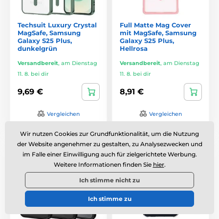
Techsuit Luxury Crystal
Full Matte Mag Cover
MagSafe, Samsung
mit MagSafe, Samsung
Galaxy S25 Plus,
Galaxy S25 Plus,
dunkelgrün
Hellrosa
Versandbereit
,
am Dienstag
Versandbereit
,
am Dienstag
11. 8. bei dir
11. 8. bei dir
9,69 €
8,91 €
Vergleichen
Vergleichen
Wir nutzen Cookies zur Grundfunktionalität, um die Nutzung
der Website angenehmer zu gestalten, zu Analysezwecken und
Preis-Leistungs-Verhältnis
Preis-Leistungs-Verhältnis
im Falle einer Einwilligung auch für zielgerichtete Werbung.
Weitere Informationen finden Sie
hier
.
Ich stimme nicht zu
Ich stimme zu