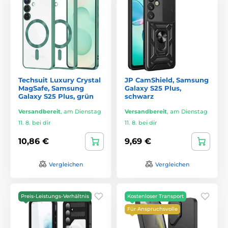
Techsuit Luxury Crystal
JP CamShield, Samsung
MagSafe, Samsung
Galaxy S25 Plus,
Galaxy S25 Plus, grün
schwarz
Versandbereit
,
am Dienstag
Versandbereit
,
am Dienstag
11. 8. bei dir
11. 8. bei dir
10,86 €
9,69 €
Vergleichen
Vergleichen
Preis-Leistungs-Verhältnis
Kostenloser Transport
Für Anspruchsvolle