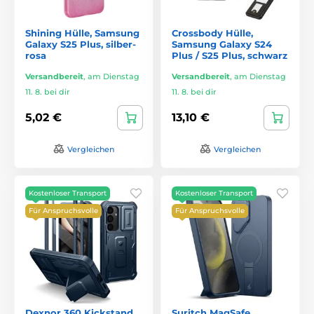
Shining Hülle, Samsung
Crossbody Hülle,
Galaxy S25 Plus, silber-
Samsung Galaxy S24
rosa
Plus / S25 Plus, schwarz
Versandbereit
,
am Dienstag
Versandbereit
,
am Dienstag
11. 8. bei dir
11. 8. bei dir
5,02 €
13,10 €
Vergleichen
Vergleichen
Kostenloser Transport
Kostenloser Transport
Für Anspruchsvolle
Für Anspruchsvolle
Dexnor 360 Kickstand
Suritch MagSafe