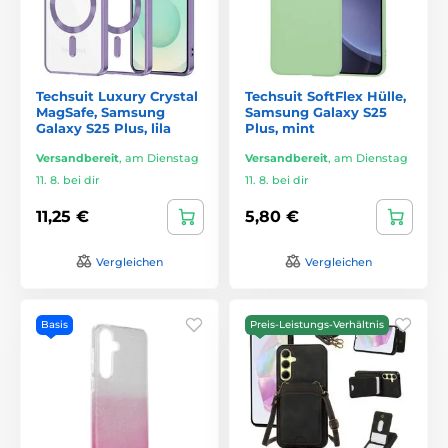
Techsuit Luxury Crystal
Techsuit SoftFlex Hülle,
MagSafe, Samsung
Samsung Galaxy S25
Galaxy S25 Plus, lila
Plus, mint
Versandbereit
,
am Dienstag
Versandbereit
,
am Dienstag
11. 8. bei dir
11. 8. bei dir
11,25 €
5,80 €
Vergleichen
Vergleichen
Basis
Preis-Leistungs-Verhältnis