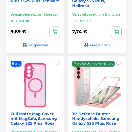
Plus / S25 Plus, schwarz
Galaxy S25 Plus,
Hellrosa
Versandbereit
,
am Dienstag
Versandbereit
,
am Dienstag
11. 8. bei dir
11. 8. bei dir
9,69 €
7,74 €
Vergleichen
Vergleichen
Basis
Preis-Leistungs-Verhältnis
Full Matte Mag Cover
JP Defense Bunter
mit MagSafe, Samsung
Handyschale, Samsung
Galaxy S25 Plus, Rosa
Galaxy S25 Plus, Rosa
Versandbereit
,
am Dienstag
Versandbereit
,
am Dienstag