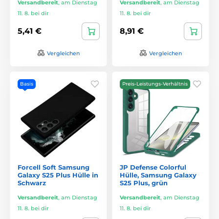
Versandbereit
,
am Dienstag
Versandbereit
,
am Dienstag
11. 8. bei dir
11. 8. bei dir
5,41 €
8,91 €
Vergleichen
Vergleichen
Basis
Preis-Leistungs-Verhältnis
Forcell Soft Samsung
JP Defense Colorful
Galaxy S25 Plus Hülle in
Hülle, Samsung Galaxy
Schwarz
S25 Plus, grün
Versandbereit
,
am Dienstag
Versandbereit
,
am Dienstag
11. 8. bei dir
11. 8. bei dir