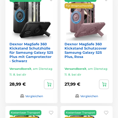
Für Anspruchsvolle
Dexnor MagSafe 360
Dexnor MagSafe 360
Kickstand Schutzhülle
Kickstand Schutzcover
für Samsung Galaxy S25
Samsung Galaxy S25
Plus mit Camprotector
Plus, Rosa
- Schwarz
Versandbereit
,
am Dienstag
Versandbereit
,
am Dienstag
11. 8. bei dir
11. 8. bei dir
28,99 €
27,99 €
Vergleichen
Vergleichen
Kostenloser Transport
Kostenloser Transport