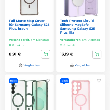
Full Matte Mag Cover
Tech-Protect Liquid
für Samsung Galaxy S25
Silicone MagSafe,
Plus, braun
Samsung Galaxy S25
Plus, lila
Versandbereit
,
am Dienstag
Versandbereit
,
am Dienstag
11. 8. bei dir
11. 8. bei dir
8,91 €
13,19 €
Vergleichen
Vergleichen
Basis
Basis