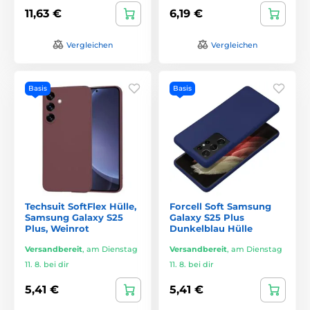
11,63 €
6,19 €
Vergleichen
Vergleichen
Basis
Basis
Techsuit SoftFlex Hülle,
Forcell Soft Samsung
Samsung Galaxy S25
Galaxy S25 Plus
Plus, Weinrot
Dunkelblau Hülle
Versandbereit
,
am Dienstag
Versandbereit
,
am Dienstag
11. 8. bei dir
11. 8. bei dir
5,41 €
5,41 €