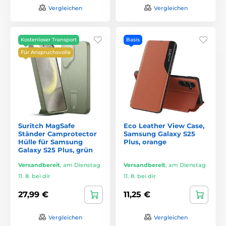
Vergleichen
Vergleichen
Kostenloser Transport
Basis
Für Anspruchsvolle
Suritch MagSafe
Eco Leather View Case,
Ständer Camprotector
Samsung Galaxy S25
Hülle für Samsung
Plus, orange
Galaxy S25 Plus, grün
Versandbereit
,
am Dienstag
Versandbereit
,
am Dienstag
11. 8. bei dir
11. 8. bei dir
27,99 €
11,25 €
Vergleichen
Vergleichen