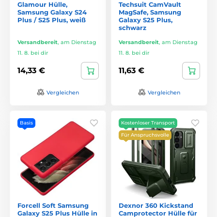
Glamour Hülle,
Techsuit CamVault
Samsung Galaxy S24
MagSafe, Samsung
Plus / S25 Plus, weiß
Galaxy S25 Plus,
schwarz
Versandbereit
,
am Dienstag
Versandbereit
,
am Dienstag
11. 8. bei dir
11. 8. bei dir
14,33 €
11,63 €
Vergleichen
Vergleichen
Basis
Kostenloser Transport
Für Anspruchsvolle
Forcell Soft Samsung
Dexnor 360 Kickstand
Galaxy S25 Plus Hülle in
Camprotector Hülle für