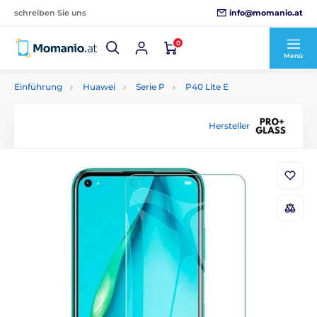
info@momanio.at
schreiben Sie uns
0
Menü
Einführung
Huawei
Serie P
P40 Lite E
Hersteller