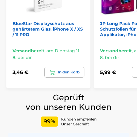
Zusätzliche oleophobische Beschichtung
Perfekte Transparenz
Privatsphäre-Schutzfunktion
BlueStar Displayschutz aus
JP Long Pack Pa
Beeinträchtigt nicht die Touchfunktion
gehärtetem Glas, iPhone X / XS
Schutzfolien für
/ 11 PRO
Applikator, iPho
Einfache Installation
Lieferumfang:
Versandbereit
,
am Dienstag 11.
Versandbereit
,
a
8. bei dir
8. bei dir
1x Hofi Privacy Glass Pro+
1x Installationsset
3,46 €
5,99 €
In den Korb
Das Produkt ist in Kategorien eingeteilt
Geprüft
Gehärtetes Glas für das iPhone 11 Pro
von unseren Kunden
Gehärtetes Glas für das iPhone X, XS
Kunden empfehlen
99%
Unser Geschäft