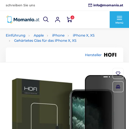
info@momanio.at
schreiben Sie uns
0
Menü
Einführung
Apple
iPhone
iPhone X, XS
Gehärtetes Glas für das iPhone X, XS
Hersteller