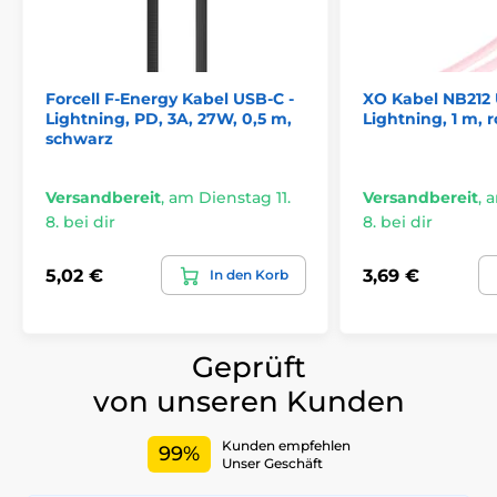
Forcell F-Energy Kabel USB-C -
XO Kabel NB212 
Lightning, PD, 3A, 27W, 0,5 m,
Lightning, 1 m, 
schwarz
Versandbereit
,
am Dienstag 11.
Versandbereit
,
a
8. bei dir
8. bei dir
5,02 €
3,69 €
In den Korb
Geprüft
von unseren Kunden
Kunden empfehlen
99%
Unser Geschäft