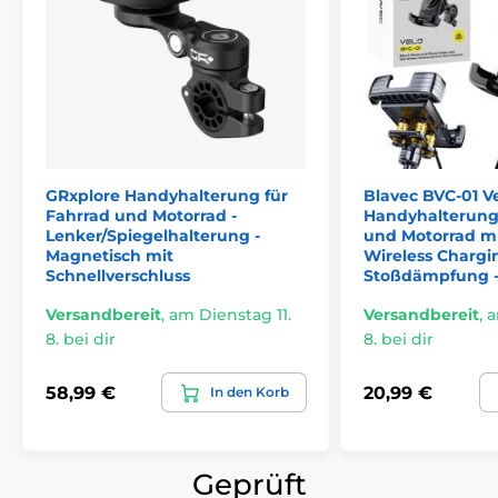
GRxplore Handyhalterung für
Blavec BVC-01 V
Fahrrad und Motorrad -
Handyhalterung 
Lenker/Spiegelhalterung -
und Motorrad mi
Magnetisch mit
Wireless Chargi
Schnellverschluss
Stoßdämpfung -
Versandbereit
,
am Dienstag 11.
Versandbereit
,
a
8. bei dir
8. bei dir
58,99 €
20,99 €
In den Korb
Geprüft