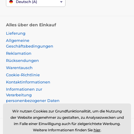
Deutsch (A)
Alles über den Einkauf
Lieferung
Allgemeine
Geschäftsbedingungen
Reklamation
Rücksendungen
Warentausch
Cookie-Richtlinie
Kontaktinformationen
Informationen zur
Verarbeitung
personenbezogener Daten
Impressum
Wir nutzen Cookies zur Grundfunktionalität, um die Nutzung
der Website angenehmer zu gestalten, zu Analysezwecken und
im Falle einer Einwilligung auch für zielgerichtete Werbung.
Momanio s.r.o., Okružní 361/14, 74718, Píšt',
Weitere Informationen finden Sie
hier
.