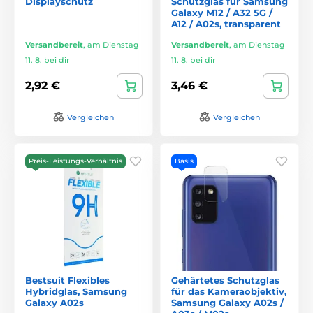
Displayschutz
Schutzglas für Samsung
Galaxy M12 / A32 5G /
A12 / A02s, transparent
Versandbereit
,
am Dienstag
Versandbereit
,
am Dienstag
11. 8. bei dir
11. 8. bei dir
2,92 €
3,46 €
Vergleichen
Vergleichen
Preis-Leistungs-Verhältnis
Basis
Bestsuit Flexibles
Gehärtetes Schutzglas
Hybridglas, Samsung
für das Kameraobjektiv,
Galaxy A02s
Samsung Galaxy A02s /