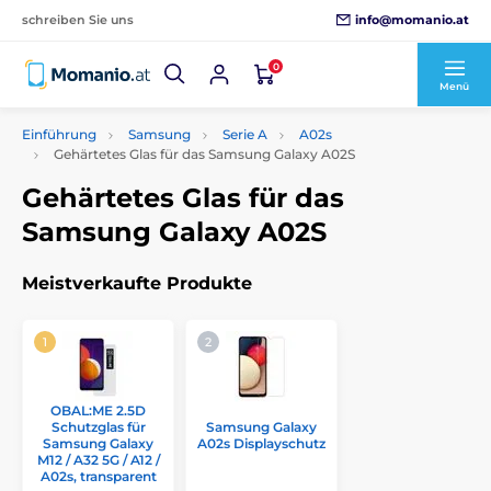
info@momanio.at
schreiben Sie uns
0
Menü
Einführung
Samsung
Serie A
A02s
Gehärtetes Glas für das Samsung Galaxy A02S
Gehärtetes Glas für das
Samsung Galaxy A02S
Meistverkaufte Produkte
OBAL:ME 2.5D
Schutzglas für
Samsung Galaxy
Samsung Galaxy
A02s Displayschutz
M12 / A32 5G / A12 /
A02s, transparent