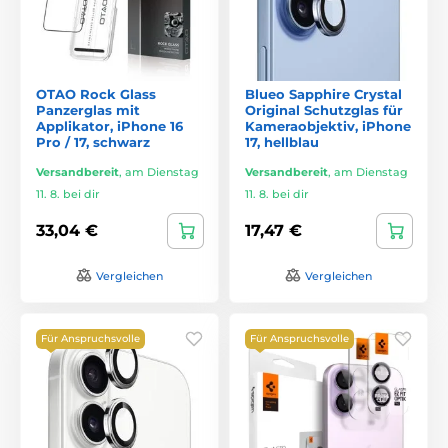
OTAO Rock Glass
Blueo Sapphire Crystal
Panzerglas mit
Original Schutzglas für
Applikator, iPhone 16
Kameraobjektiv, iPhone
Pro / 17, schwarz
17, hellblau
Versandbereit
,
am Dienstag
Versandbereit
,
am Dienstag
11. 8. bei dir
11. 8. bei dir
33,04 €
17,47 €
Vergleichen
Vergleichen
Für Anspruchsvolle
Für Anspruchsvolle