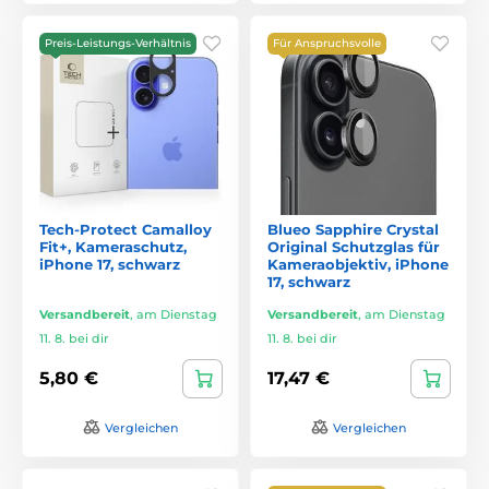
Preis-Leistungs-Verhältnis
Für Anspruchsvolle
Tech-Protect Camalloy
Blueo Sapphire Crystal
Fit+, Kameraschutz,
Original Schutzglas für
iPhone 17, schwarz
Kameraobjektiv, iPhone
17, schwarz
Versandbereit
,
am Dienstag
Versandbereit
,
am Dienstag
11. 8. bei dir
11. 8. bei dir
5,80 €
17,47 €
Vergleichen
Vergleichen