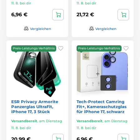
11. 8. bei dir
11. 8. bei dir
6,96 €
21,72 €
Vergleichen
Vergleichen
Preis-Leistungs-Verhältnis
Preis-Leistungs-Verhältnis
ESR Privacy Armorite
Tech-Protect Camring
Panzerglas UltraFit,
Fit+, Kameraschutzglas
iPhone 17, 3 Stück
für iPhone 17, schwarz
Versandbereit
,
am Dienstag
Versandbereit
,
am Dienstag
11. 8. bei dir
11. 8. bei dir
20,99 €
6,96 €