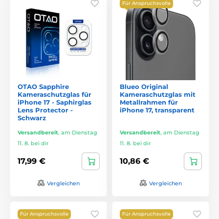
Für Anspruchsvolle
OTAO Sapphire
Blueo Original
Kameraschutzglas für
Kameraschutzglas mit
iPhone 17 - Saphirglas
Metallrahmen für
Lens Protector -
iPhone 17, transparent
Schwarz
Versandbereit
,
am Dienstag
Versandbereit
,
am Dienstag
11. 8. bei dir
11. 8. bei dir
17,99 €
10,86 €
Vergleichen
Vergleichen
Für Anspruchsvolle
Für Anspruchsvolle