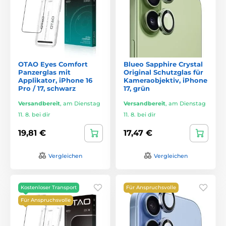
OTAO Eyes Comfort
Blueo Sapphire Crystal
Panzerglas mit
Original Schutzglas für
Applikator, iPhone 16
Kameraobjektiv, iPhone
Pro / 17, schwarz
17, grün
Versandbereit
,
am Dienstag
Versandbereit
,
am Dienstag
11. 8. bei dir
11. 8. bei dir
19,81 €
17,47 €
Vergleichen
Vergleichen
Kostenloser Transport
Für Anspruchsvolle
Für Anspruchsvolle