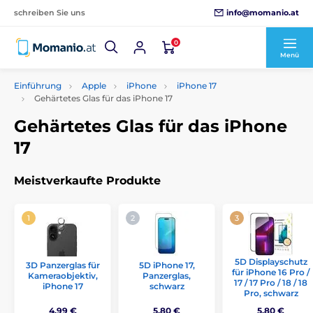
info@momanio.at
schreiben Sie uns
0
Menü
Einführung
Apple
iPhone
iPhone 17
Gehärtetes Glas für das iPhone 17
Gehärtetes Glas für das iPhone
17
Meistverkaufte Produkte
5D Displayschutz
3D Panzerglas für
5D iPhone 17,
für iPhone 16 Pro /
Kameraobjektiv,
Panzerglas,
17 / 17 Pro / 18 / 18
iPhone 17
schwarz
Pro, schwarz
4,99 €
5,80 €
5,80 €