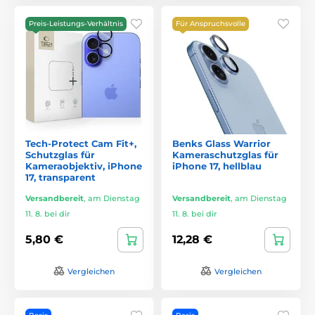
Preis-Leistungs-Verhältnis
Für Anspruchsvolle
Tech-Protect Cam Fit+,
Benks Glass Warrior
Schutzglas für
Kameraschutzglas für
Kameraobjektiv, iPhone
iPhone 17, hellblau
17, transparent
Versandbereit
,
am Dienstag
Versandbereit
,
am Dienstag
11. 8. bei dir
11. 8. bei dir
5,80 €
12,28 €
Vergleichen
Vergleichen