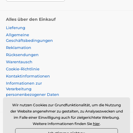
Alles über den Einkauf
Lieferung
Allgemeine
Geschäftsbedingungen
Reklamation
Rücksendungen
Warentausch
Cookie-Richtlinie
Kontaktinformationen
Informationen zur
Verarbeitung
personenbezogener Daten
Impressum
Wir nutzen Cookies zur Grundfunktionalität, um die Nutzung
der Website angenehmer zu gestalten, zu Analysezwecken und
im Falle einer Einwilligung auch für zielgerichtete Werbung.
Momanio s.r.o., Okružní 361/14, 74718, Píšt',
Weitere Informationen finden Sie
hier
.
Tschechische Republik, VAT: CZ09604707,