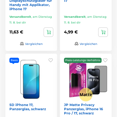
Displayschutzgläser für
17
Handy mit Applikator,
iPhone 17
Versandbereit
,
am Dienstag
Versandbereit
,
am Dienstag
11. 8. bei dir
11. 8. bei dir
11,63 €
4,99 €
Vergleichen
Vergleichen
Basis
Preis-Leistungs-Verhältnis
5D iPhone 17,
JP Matte Privacy
Panzerglas, schwarz
Panzerglas, iPhone 16
Pro / 17, schwarz