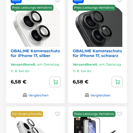
Basis
Basis
Preis-Leistungs-Verhältnis
Preis-Leistungs-Verhältnis
OBAL:ME Kameraschutz
OBAL:ME Kameraschutz
für iPhone 17, silber
für iPhone 17, schwarz
Versandbereit
,
am Dienstag
Versandbereit
,
am Dienstag
11. 8. bei dir
11. 8. bei dir
6,58 €
6,58 €
Vergleichen
Vergleichen
Für Anspruchsvolle
Preis-Leistungs-Verhältnis