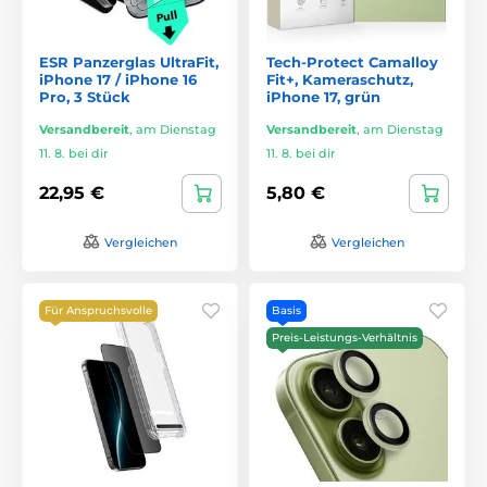
ESR Panzerglas UltraFit,
Tech-Protect Camalloy
iPhone 17 / iPhone 16
Fit+, Kameraschutz,
Pro, 3 Stück
iPhone 17, grün
Versandbereit
,
am Dienstag
Versandbereit
,
am Dienstag
11. 8. bei dir
11. 8. bei dir
22,95 €
5,80 €
Vergleichen
Vergleichen
Für Anspruchsvolle
Basis
Preis-Leistungs-Verhältnis