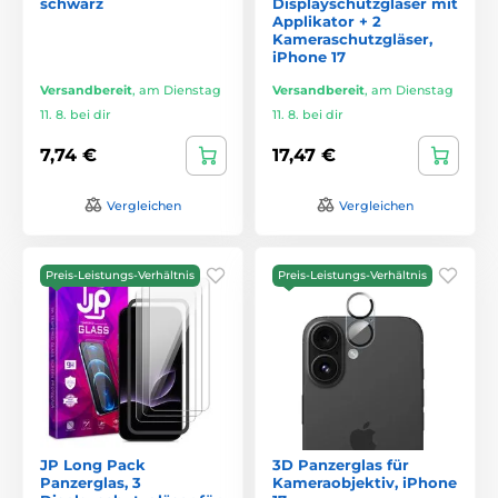
schwarz
Displayschutzgläser mit
Applikator + 2
Kameraschutzgläser,
iPhone 17
Versandbereit
,
am Dienstag
Versandbereit
,
am Dienstag
11. 8. bei dir
11. 8. bei dir
7,74 €
17,47 €
Vergleichen
Vergleichen
Preis-Leistungs-Verhältnis
Preis-Leistungs-Verhältnis
JP Long Pack
3D Panzerglas für
Panzerglas, 3
Kameraobjektiv, iPhone