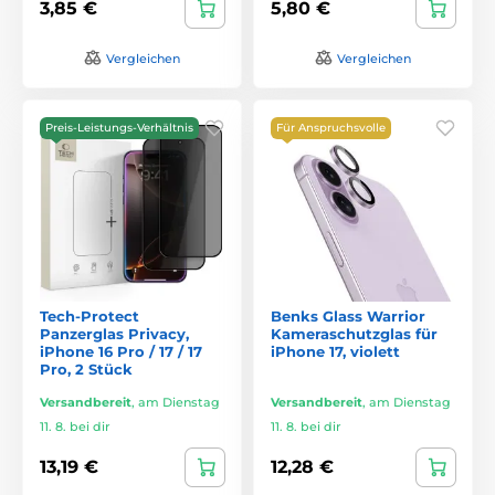
3,85 €
5,80 €
Vergleichen
Vergleichen
Preis-Leistungs-Verhältnis
Für Anspruchsvolle
Tech-Protect
Benks Glass Warrior
Panzerglas Privacy,
Kameraschutzglas für
iPhone 16 Pro / 17 / 17
iPhone 17, violett
Pro, 2 Stück
Versandbereit
,
am Dienstag
Versandbereit
,
am Dienstag
11. 8. bei dir
11. 8. bei dir
13,19 €
12,28 €