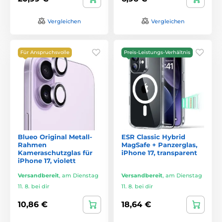
Vergleichen
Vergleichen
Für Anspruchsvolle
Preis-Leistungs-Verhältnis
Blueo Original Metall-
ESR Classic Hybrid
Rahmen
MagSafe + Panzerglas,
Kameraschutzglas für
iPhone 17, transparent
iPhone 17, violett
Versandbereit
,
am Dienstag
Versandbereit
,
am Dienstag
11. 8. bei dir
11. 8. bei dir
10,86 €
18,64 €