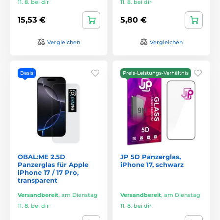
11. 8. bei dir
11. 8. bei dir
15,53 €
5,80 €
Vergleichen
Vergleichen
Basis
Preis-Leistungs-Verhältnis
OBAL:ME 2.5D
JP 5D Panzerglas,
Panzerglas für Apple
iPhone 17, schwarz
iPhone 17 / 17 Pro,
transparent
Versandbereit
,
am Dienstag
Versandbereit
,
am Dienstag
11. 8. bei dir
11. 8. bei dir