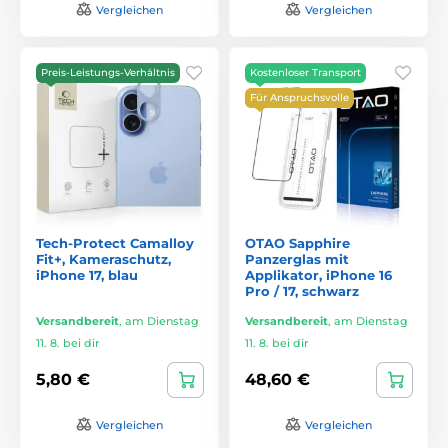
Vergleichen
Vergleichen
Preis-Leistungs-Verhältnis
Kostenloser Transport
Für Anspruchsvolle
Tech-Protect Camalloy
OTAO Sapphire
Fit+, Kameraschutz,
Panzerglas mit
iPhone 17, blau
Applikator, iPhone 16
Pro / 17, schwarz
Versandbereit
,
am Dienstag
Versandbereit
,
am Dienstag
11. 8. bei dir
11. 8. bei dir
5,80 €
48,60 €
Vergleichen
Vergleichen