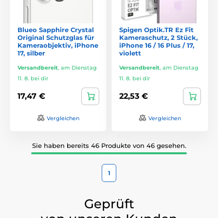
Blueo Sapphire Crystal
Spigen Optik.TR Ez Fit
Original Schutzglas für
Kameraschutz, 2 Stück,
Kameraobjektiv, iPhone
iPhone 16 / 16 Plus / 17,
17, silber
violett
Versandbereit
,
am Dienstag
Versandbereit
,
am Dienstag
11. 8. bei dir
11. 8. bei dir
17,47 €
22,53 €
Vergleichen
Vergleichen
Sie haben bereits 46 Produkte von 46 gesehen.
1
Geprüft