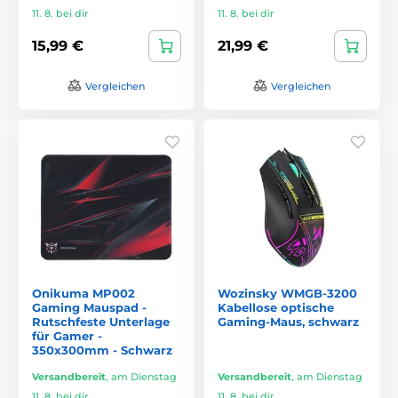
11. 8. bei dir
11. 8. bei dir
15,99 €
21,99 €
Vergleichen
Vergleichen
Onikuma MP002
Wozinsky WMGB-3200
Gaming Mauspad -
Kabellose optische
Rutschfeste Unterlage
Gaming-Maus, schwarz
für Gamer -
350x300mm - Schwarz
Versandbereit
,
am Dienstag
Versandbereit
,
am Dienstag
11. 8. bei dir
11. 8. bei dir