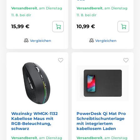
Versandbereit
,
am Dienstag
Versandbereit
,
am Dienstag
11. 8. bei dir
11. 8. bei dir
15,99 €
10,99 €
Vergleichen
Vergleichen
Wozinsky WMGK-1132
PowerDesk Qi Mat Pro
Kabellose Maus mit
Schreibtischunterlage
RGB-Beleuchtung,
mit integriertem
schwarz
kabellosem Laden
Versandbereit
,
am Dienstag
Versandbereit
,
am Dienstag