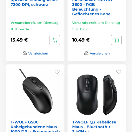
7200 DPI, schwarz
3600 - RGB
Beleuchtung -
Geflochtenes Kabel
Versandbereit
,
am Dienstag
Versandbereit
,
am Dienstag
11. 8. bei dir
11. 8. bei dir
15,49 €
10,49 €
Vergleichen
Vergleichen
T-WOLF G580
T-WOLF Q3 Kabellose
Kabelgebundene Maus -
Maus - Bluetooth +
1000 DPI - Ergonomisch
2.4GHz -