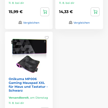
11. 8. bei dir
11. 8. bei dir
15,99 €
14,33 €
Vergleichen
Vergleichen
Onikuma MP006
Gaming Mauspad XXL
für Maus und Tastatur -
Schwarz
Versandbereit
,
am Dienstag
11. 8. bei dir