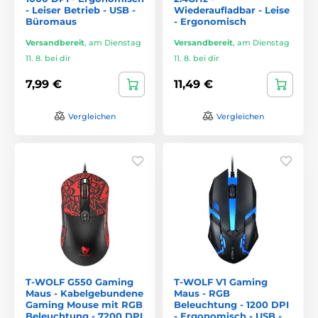
- Leiser Betrieb - USB -
Wiederaufladbar - Leise
Büromaus
- Ergonomisch
Versandbereit
,
am Dienstag
Versandbereit
,
am Dienstag
11. 8. bei dir
11. 8. bei dir
7,99 €
11,49 €
Vergleichen
Vergleichen
T-WOLF G550 Gaming
T-WOLF V1 Gaming
Maus - Kabelgebundene
Maus - RGB
Gaming Mouse mit RGB
Beleuchtung - 1200 DPI
Beleuchtung - 7200 DPI
- Ergonomisch - USB -