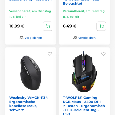
Beleuchtet
Versandbereit
,
am Dienstag
Versandbereit
,
am Dienstag
11. 8. bei dir
11. 8. bei dir
10,99 €
6,49 €
Vergleichen
Vergleichen
Wozinsky WMGK-1134
T-WOLF M1 Gaming
Ergonomische
RGB Maus - 2400 DPI -
kabellose Maus,
7 Tasten - Ergonomisch
schwarz
- LED-Beleuchtung -
USB