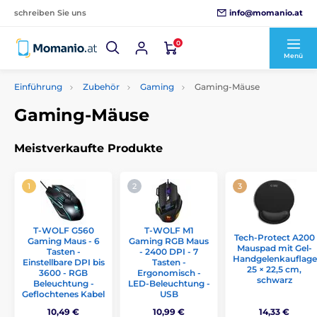
info@momanio.at
schreiben Sie uns
0
Menü
Einführung
Zubehör
Gaming
Gaming-Mäuse
Gaming-Mäuse
Meistverkaufte Produkte
T-WOLF G560
T-WOLF M1
Tech-Protect A200
Gaming Maus - 6
Gaming RGB Maus
Mauspad mit Gel-
Tasten -
- 2400 DPI - 7
Handgelenkauflage
Einstellbare DPI bis
Tasten -
25 × 22,5 cm,
3600 - RGB
Ergonomisch -
schwarz
Beleuchtung -
LED-Beleuchtung -
Geflochtenes Kabel
USB
10,49 €
10,99 €
14,33 €