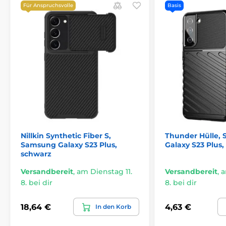
Für Anspruchsvolle
Basis
Nillkin Synthetic Fiber S,
Thunder Hülle,
Samsung Galaxy S23 Plus,
Galaxy S23 Plus
schwarz
Versandbereit
,
am Dienstag 11.
Versandbereit
,
a
8. bei dir
8. bei dir
18,64 €
4,63 €
In den Korb