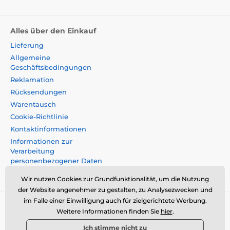
Alles über den Einkauf
Lieferung
Allgemeine
Geschäftsbedingungen
Reklamation
Rücksendungen
Warentausch
Cookie-Richtlinie
Kontaktinformationen
Informationen zur
Verarbeitung
personenbezogener Daten
Impressum
Wir nutzen Cookies zur Grundfunktionalität, um die Nutzung
der Website angenehmer zu gestalten, zu Analysezwecken und
im Falle einer Einwilligung auch für zielgerichtete Werbung.
Momanio s.r.o., Okružní 361/14, 74718, Píšt',
Weitere Informationen finden Sie
hier
.
Tschechische Republik, VAT: CZ09604707,
Ich stimme nicht zu