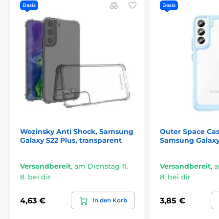
Basis
Basis
Wozinsky Anti Shock, Samsung
Outer Space Cas
Galaxy S22 Plus, transparent
Samsung Galaxy 
Versandbereit
,
am Dienstag 11.
Versandbereit
,
a
8. bei dir
8. bei dir
4,63 €
3,85 €
In den Korb