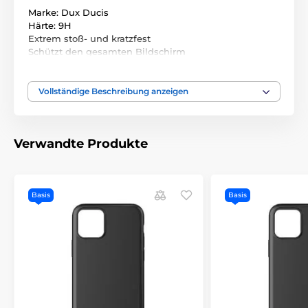
Marke: Dux Ducis
Härte: 9H
Extrem stoß- und kratzfest
Schützt den gesamten Bildschirm
Haftschicht auf der ganzen Fläche
Einfache Montage
Verpackung enthält Selbstmontage-Set
Vollständige Beschreibung anzeigen
Verwandte Produkte
Basis
Basis