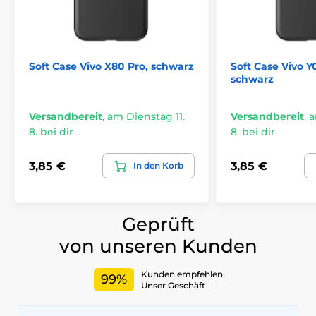
Soft Case Vivo X80 Pro, schwarz
Soft Case Vivo Y0
schwarz
Versandbereit
,
am Dienstag 11.
Versandbereit
,
a
8. bei dir
8. bei dir
3,85 €
3,85 €
In den Korb
Geprüft
von unseren Kunden
Kunden empfehlen
99%
Unser Geschäft