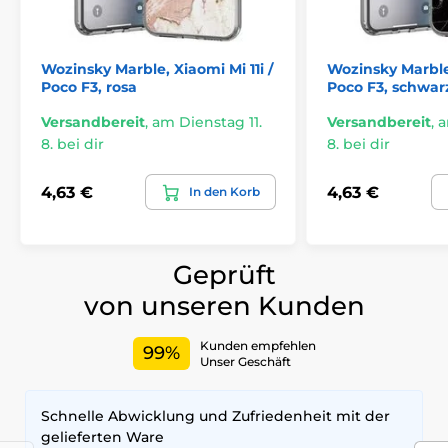
die Hülle nicht öffnen
, wenn Sie Benachrichtigungen,
die Uhrzeit oder Nachrichten sehen möchten. Ebenso
können Sie
einige Anwendungen darüber steuern
-
Wozinsky Marble, Xiaomi Mi 11i /
Wozinsky Marble,
es ist jedoch erforderlich, stärkeren Fingerdruck
Poco F3, rosa
Poco F3, schwar
auszuüben und funktioniert nicht für alle installierten
Anwendungen.
Versandbereit
,
am Dienstag 11.
Versandbereit
,
a
8. bei dir
8. bei dir
4,63 €
4,63 €
In den Korb
Geprüft
von unseren Kunden
Kunden empfehlen
99%
Unser Geschäft
Schnelle Abwicklung und Zufriedenheit mit der
gelieferten Ware