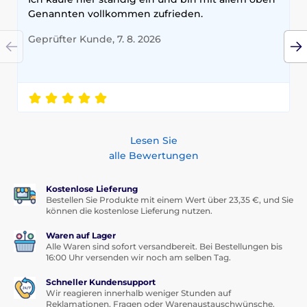
Kameraabdeckung und der Ständer machen diese
Genannten vollkommen zufrieden.
Hülle zu einem idealen Begleiter nicht nur auf
Reisen, sondern auch für den täglichen Gebrauch.
Geprüfter Kunde, 7. 8. 2026
Investition in Qualität:
Hergestellt aus robusten
Materialien, die eine lange Lebensdauer der Hülle
und Ihres Handys gewährleisten.
Holen Sie sich die
Camslide Stand Hülle
noch heute
und gönnen Sie Ihrem Handy Spitzenschutz und Stil,
den es verdient.
Bleiben Sie sicher und trendy – alles
in einer Hülle.
Lesen Sie
alle Bewertungen
Kostenlose Lieferung
Bestellen Sie Produkte mit einem Wert über 23,35 €, und Sie
können die kostenlose Lieferung nutzen.
Waren auf Lager
Alle Waren sind sofort versandbereit. Bei Bestellungen bis
16:00 Uhr versenden wir noch am selben Tag.
Schneller Kundensupport
Wir reagieren innerhalb weniger Stunden auf
Reklamationen, Fragen oder Warenaustauschwünsche.