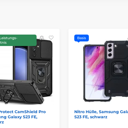
Leistungs-
Basis
tnis
Protect CamShield Pro
Nitro Hülle, Samsung Gal
ng Galaxy S23 FE,
S23 FE, schwarz
rz