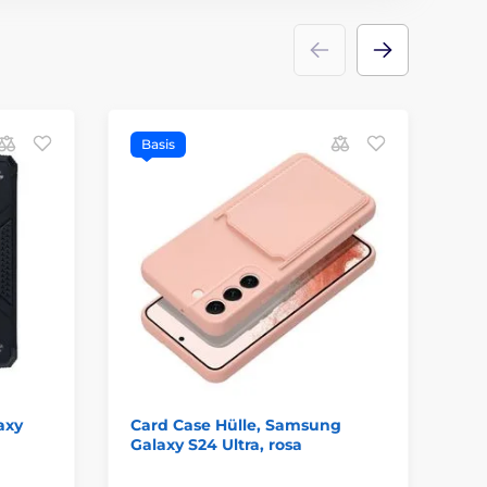
Basis
B
axy
Card Case Hülle, Samsung
Sl
Galaxy S24 Ultra, rosa
S2