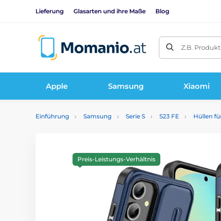
Lieferung
Glasarten und ihre Maße
Blog
Z.B. Produk
Apple
Samsung
Xiaomi
Einführung
Samsung
Serie S
S23 FE
Hüllen f
Preis-Leistungs-Verhältnis