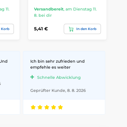
g 11.
Versandbereit
,
am Dienstag 11.
Ve
8. bei dir
8. 
5,41 €
5,
n Korb
In den Korb
 Und
Ich bin sehr zufrieden und
empfehle es weiter
Schnelle Abwicklung
6
Geprüfter Kunde, 8. 8. 2026