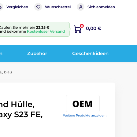
Vergleichen
Wunschzettel
Sich anmelden
0
Kaufen Sie mehr ein
23,35 €
0,00 €
und bekomme
Kostenloser Versand
n
Zubehör
Geschenkideen
E, blau
d Hülle,
xy S23 FE,
Weitere Produkte anzeigen ›