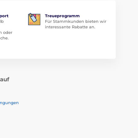
port
Treueprogramm
lb
Für Stammkunden bieten wir
interessante Rabatte an.
n oder
che.
kauf
ingungen