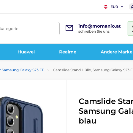
EUR
info@momanio.at
tkategorie
schreiben Sie uns
Huawei
Realme
Andere Marke
ür Samsung Galaxy S23 FE
Camslide Stand Hülle, Samsung Galaxy S23 F
Camslide Stan
Samsung Gala
blau