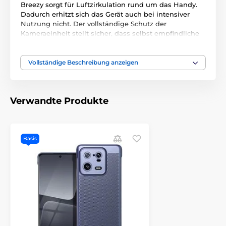
Breezy sorgt für Luftzirkulation rund um das Handy.
Dadurch erhitzt sich das Gerät auch bei intensiver
Nutzung nicht. Der vollständige Schutz der
Kameraeinheit stellt sicher, dass selbst empfindliche
Teile des Handys ausreichend vor Kratzern, Staub oder
zufälligen Beschädigungen geschützt sind.
Vollständige Beschreibung anzeigen
Dabei behält es seine ursprüngliche Schlankheit und
Ästhetik bei. Es ist aus hochwertigem Kunststoff mit
erhöhter Flexibilität gefertigt, wodurch es sich leicht
über das Handy ziehen lässt und eine perfekte
Verwandte Produkte
Passform gewährleistet.
Basis