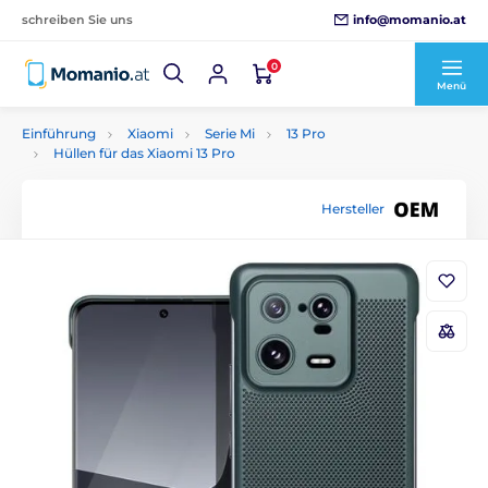
info@momanio.at
schreiben Sie uns
0
Menü
Einführung
Xiaomi
Serie Mi
13 Pro
Hüllen für das Xiaomi 13 Pro
Hersteller