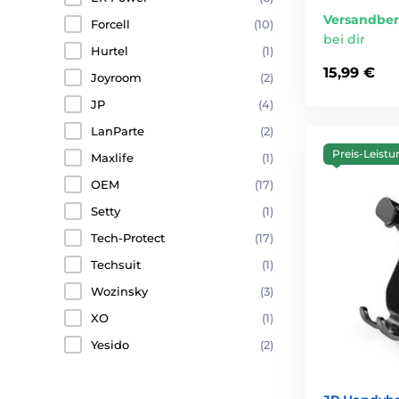
Versandber
Forcell
(10)
bei dir
Hurtel
(1)
15,99 €
Joyroom
(2)
JP
(4)
LanParte
(2)
Preis-Leistu
Maxlife
(1)
OEM
(17)
Setty
(1)
Tech-Protect
(17)
Techsuit
(1)
Wozinsky
(3)
XO
(1)
Yesido
(2)