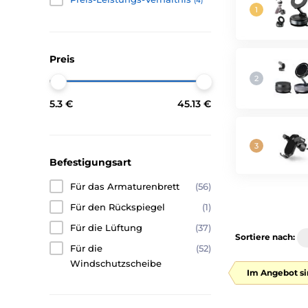
(4)
Preis
5.3 €
45.13 €
Befestigungsart
Für das Armaturenbrett
(56)
Für den Rückspiegel
(1)
Für die Lüftung
(37)
Sortiere nach:
Für die
(52)
Windschutzscheibe
Im Angebot si