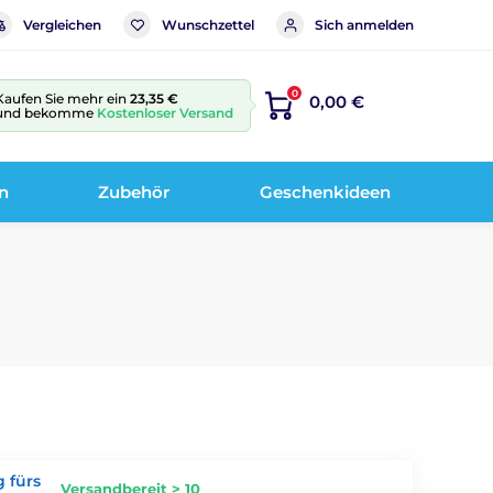
Vergleichen
Wunschzettel
Sich anmelden
0
Kaufen Sie mehr ein
23,35 €
0,00 €
und bekomme
Kostenloser Versand
n
Zubehör
Geschenkideen
 fürs
Versandbereit > 10