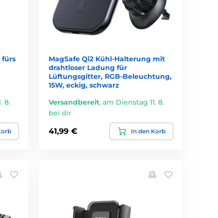
fürs
MagSafe Qi2 Kühl-Halterung mit
drahtloser Ladung für
Lüftungsgitter, RGB-Beleuchtung,
15W, eckig, schwarz
 8.
Versandbereit
,
am Dienstag 11. 8.
bei dir
41,99 €
Korb
In den Korb