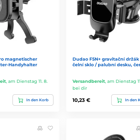
o magnetischer
Dudao F5N+ gravitační držák
tter-Handyhalter
čelní sklo / palubní desku, če
eit
,
am Dienstag 11. 8.
Versandbereit
,
am Dienstag 11.
bei dir
10,23 €
In den Korb
In den 