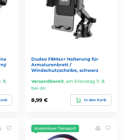
 na
Dudao F8Max+ Halterung für
rný
Armaturenbrett /
Windschutzscheibe, schwarz
 8.
Versandbereit
,
am Dienstag 11. 8.
bei dir
8,99 €
Korb
In den Korb
Kostenloser Transport