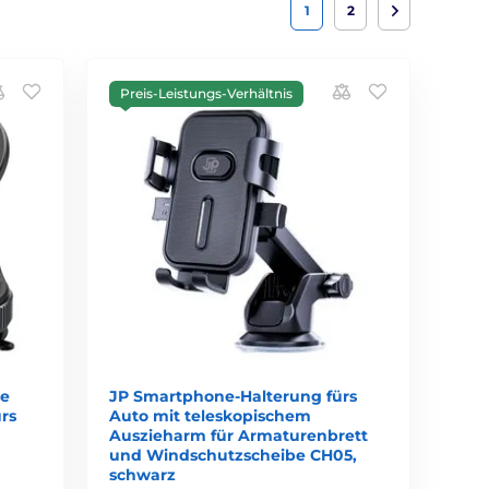
1
2
Preis-Leistungs-Verhältnis
re
JP Smartphone-Halterung fürs
rs
Auto mit teleskopischem
Auszieharm für Armaturenbrett
und Windschutzscheibe CH05,
schwarz