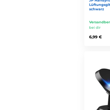
JP Handyha
Lüftungsgit
schwarz
Versandber
bei dir
6,99 €