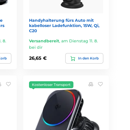
re
Handyhalterung fürs Auto mit
rs
kabelloser Ladefunktion, 15W, Qi,
C20
 8.
Versandbereit
,
am Dienstag 11. 8.
bei dir
26,65 €
Korb
In den Korb
Kostenloser Transport