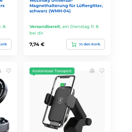
re
Wozinsky Universal-
rs
Magnethalterung für Lüftergitter,
schwarz (WMH-04)
 8.
Versandbereit
,
am Dienstag 11. 8.
bei dir
7,74 €
Korb
In den Korb
Kostenloser Transport