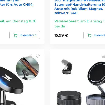
lterung für
360° magnetische verstellba
ter fürs Auto CH04,
Saugnapf-Handyhalterung fü
Auto mit Rubidium-Magnet,
schwarz, C46
eit
,
am Dienstag 11. 8.
Versandbereit
,
am Dienstag 11.
bei dir
15,99 €
In den Korb
In den 