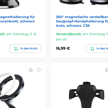
agnethalterung für
360° magnetische verstellba
urenbrett, schwarz
Saugnapf-Handyhalterung fü
Auto, schwarz. C36
eit
,
am Dienstag 11. 8.
Versandbereit
,
am Dienstag 11.
bei dir
16,99 €
In den Korb
In den 