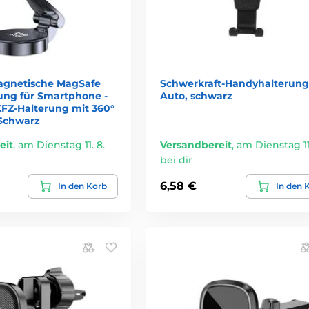
agnetische MagSafe
Schwerkraft-Handyhalterung 
ung für Smartphone -
Auto, schwarz
KFZ-Halterung mit 360°
Schwarz
eit
,
am Dienstag 11. 8.
Versandbereit
,
am Dienstag 11.
bei dir
6,58 €
In den Korb
In den 