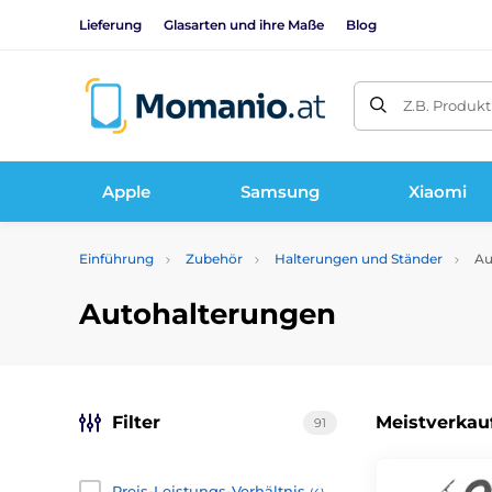
Lieferung
Glasarten und ihre Maße
Blog
Z.B. Produk
Apple
Samsung
Xiaomi
Einführung
Zubehör
Halterungen und Ständer
Au
Autohalterungen
Filter
Meistverkau
91
Preis-Leistungs-Verhältnis