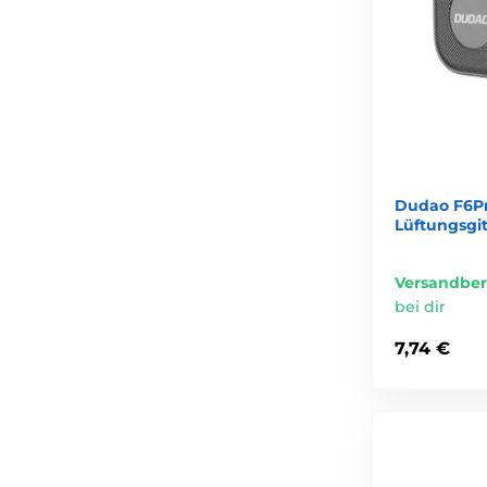
Dudao F6Pr
Lüftungsgi
Versandber
bei dir
7,74 €