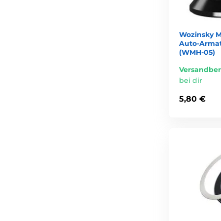
Wozinsky M
Auto-Armat
(WMH-05)
Versandber
bei dir
5,80 €