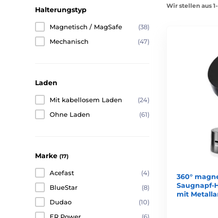
Wir stellen aus 
Halterungstyp
Magnetisch / MagSafe
(38)
Mechanisch
(47)
Laden
Mit kabellosem Laden
(24)
Ohne Laden
(61)
Marke
(17)
Acefast
(4)
360° magnet
Saugnapf-H
BlueStar
(8)
mit Metall
Dudao
(10)
ER Power
(6)