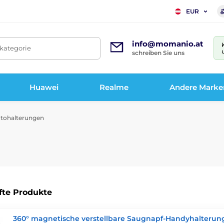
EUR
info@momanio.at
tkategorie
schreiben Sie uns
Huawei
Realme
Andere Marke
tohalterungen
fte Produkte
360° magnetische verstellbare Saugnapf-Handyhalterung