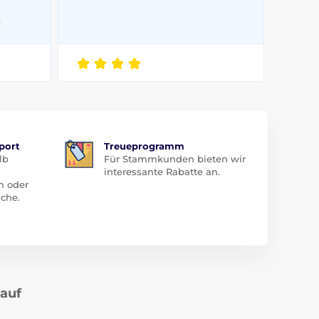
6
port
Treueprogramm
lb
Für Stammkunden bieten wir
interessante Rabatte an.
n oder
che.
kauf