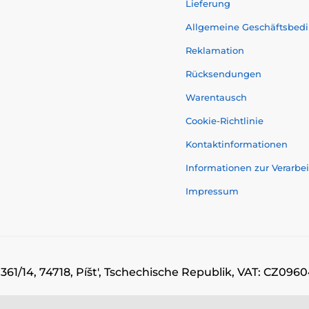
Lieferung
Allgemeine Geschäftsbed
Reklamation
Rücksendungen
Warentausch
Cookie-Richtlinie
Kontaktinformationen
Informationen zur Verarb
Impressum
 361/14, 74718, Píšt', Tschechische Republik, VAT: CZ0
© 2026 www.momanio.at ⦁ Sie hat einen E-Shop erstellt
SIMPLIA.cz