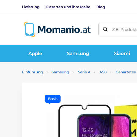
Lieferung
Glasarten und ihre Maße
Blog
Z.B. Produk
Apple
Samsung
Xiaomi
Einführung
Samsung
Serie A
A50
Gehärtetes
Basis