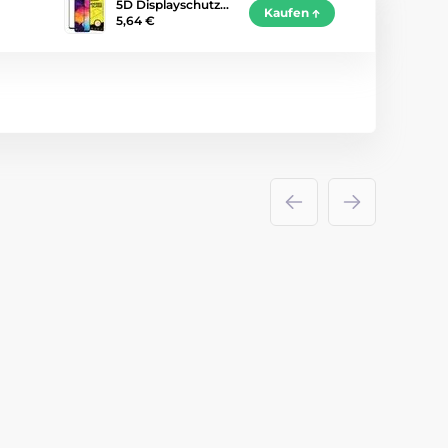
5D Displayschutz…
Kaufen
5,64 €