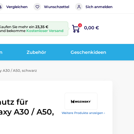
Vergleichen
Wunschzettel
Sich anmelden
0
Kaufen Sie mehr ein
23,35 €
0,00 €
und bekomme
Kostenloser Versand
n
Zubehör
Geschenkideen
y A30 / A50, schwarz
utz für
xy A30 / A50,
Weitere Produkte anzeigen ›