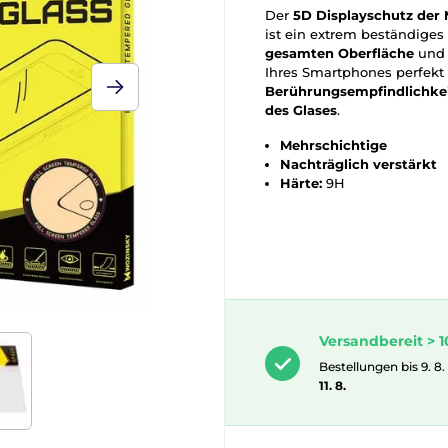
Der
5D Displayschutz der
ist ein extrem beständiges
gesamten Oberfläche
un
Ihres Smartphones perfekt v
Berührungsempfindlichkei
des Glases
.
Mehrschichtige
Nachträglich verstärkt
Härte:
9H
Versandbereit > 1
Bestellungen bis 9. 8.
11. 8.