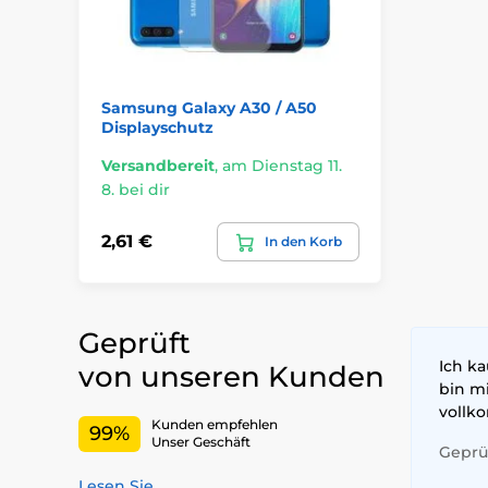
Samsung Galaxy A30 / A50
Displayschutz
Versandbereit
,
am Dienstag 11.
8. bei dir
2,61 €
In den Korb
Geprüft
Ich ka
von unseren Kunden
bin m
vollk
Kunden empfehlen
99%
Unser Geschäft
Geprüf
Lesen Sie