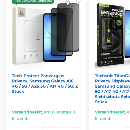
Preis-Leistungs-Verhältnis
Tech-Protect Panzerglas
Techsuit TitanGl
Privacy, Samsung Galaxy A16
Privacy Displays
4G / 5G / A26 5G / A17 4G / 5G, 2
Samsung Galaxy 
Stück
5G / A17 4G / A17
Sichtschutz Schu
Stück
Versandbereit
,
am Dienstag 11.
Versandbereit
,
a
8. bei dir
8. bei dir